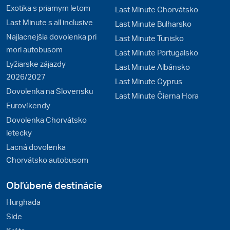
Exotika s priamym letom
Last Minute Chorvátsko
Last Minute s all inclusive
Last Minute Bulharsko
Najlacnejšia dovolenka pri
Last Minute Tunisko
mori autobusom
Last Minute Portugalsko
Lyžiarske zájazdy
Last Minute Albánsko
2026/2027
Last Minute Cyprus
Dovolenka na Slovensku
Last Minute Čierna Hora
Eurovíkendy
Dovolenka Chorvátsko
letecky
Lacná dovolenka
Chorvátsko autobusom
Obľúbené destinácie
Hurghada
Side