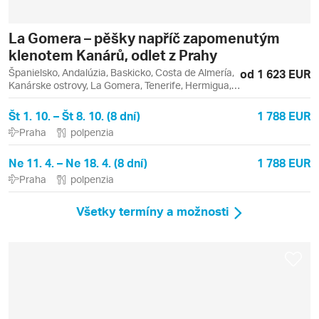
La Gomera – pěšky napříč zapomenutým
klenotem Kanárů, odlet z Prahy
Španielsko, Andalúzia, Baskicko, Costa de Almería,
od 1 623 EUR
Kanárske ostrovy, La Gomera, Tenerife, Hermigua,
Los Cristianos, San Sebastián, San Sebastián de la
Gomera, Valle Gran Rey, Vera
Št 1. 10. – Št 8. 10. (8 dní)
1 788 EUR
Praha
polpenzia
Ne 11. 4. – Ne 18. 4. (8 dní)
1 788 EUR
Praha
polpenzia
Všetky termíny a možnosti