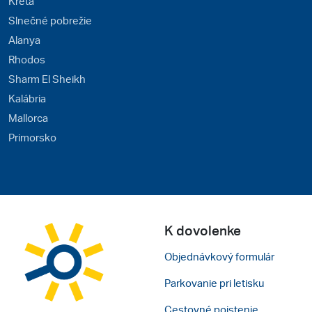
Kréta
Slnečné pobrežie
Alanya
Rhodos
Sharm El Sheikh
Kalábria
Mallorca
Primorsko
K dovolenke
Objednávkový formulár
Parkovanie pri letisku
Cestovné poistenie