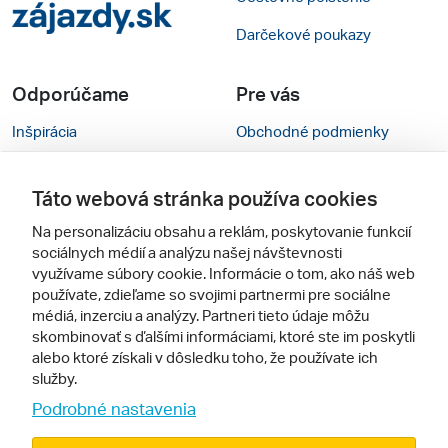
Darčekové poukazy
Odporúčame
Pre vás
Inšpirácia
Obchodné podmienky
Rady na cestu
Kontakty
Táto webová stránka používa cookies
Cestovné kancelárie
Nastavenie cookies
Na personalizáciu obsahu a reklám, poskytovanie funkcií
Zájezdy.cz
Mobilná verzia webu
sociálnych médií a analýzu našej návštevnosti
využívame súbory cookie. Informácie o tom, ako náš web
používate, zdieľame so svojimi partnermi pre sociálne
Sledujte nás
médiá, inzerciu a analýzy. Partneri tieto údaje môžu
skombinovať s ďalšími informáciami, ktoré ste im poskytli
alebo ktoré získali v dôsledku toho, že používate ich
služby.
Podrobné nastavenia