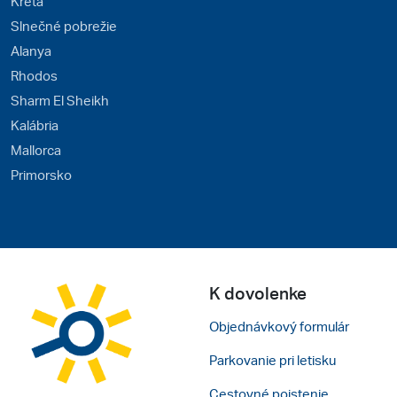
Kréta
Slnečné pobrežie
Alanya
Rhodos
Sharm El Sheikh
Kalábria
Mallorca
Primorsko
K dovolenke
Objednávkový formulár
Parkovanie pri letisku
Cestovné poistenie