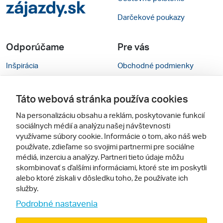
Darčekové poukazy
Odporúčame
Pre vás
Inšpirácia
Obchodné podmienky
Rady na cestu
Kontakty
Táto webová stránka používa cookies
Cestovné kancelárie
Nastavenie cookies
Na personalizáciu obsahu a reklám, poskytovanie funkcií
Zájezdy.cz
Mobilná verzia webu
sociálnych médií a analýzu našej návštevnosti
využívame súbory cookie. Informácie o tom, ako náš web
používate, zdieľame so svojimi partnermi pre sociálne
Sledujte nás
médiá, inzerciu a analýzy. Partneri tieto údaje môžu
skombinovať s ďalšími informáciami, ktoré ste im poskytli
alebo ktoré získali v dôsledku toho, že používate ich
služby.
Podrobné nastavenia