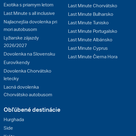
Exotika s priamym letom
Last Minute Chorvátsko
Last Minute s all inclusive
Last Minute Bulharsko
Najlacnejšia dovolenka pri
Last Minute Tunisko
mori autobusom
Last Minute Portugalsko
Lyžiarske zájazdy
Last Minute Albánsko
2026/2027
Last Minute Cyprus
Dovolenka na Slovensku
Last Minute Čierna Hora
Eurovíkendy
Dovolenka Chorvátsko
letecky
Lacná dovolenka
Chorvátsko autobusom
Obľúbené destinácie
Hurghada
Side