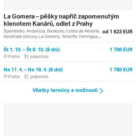
La Gomera – pěšky napříč zapomenutým
klenotem Kanárů, odlet z Prahy
Španielsko, Andalúzia, Baskicko, Costa de Almería,
od 1 623 EUR
Kanárske ostrovy, La Gomera, Tenerife, Hermigua,
Los Cristianos, San Sebastián, San Sebastián de la
Gomera, Valle Gran Rey, Vera
Št 1. 10. – Št 8. 10. (8 dní)
1 788 EUR
Praha
polpenzia
Ne 11. 4. – Ne 18. 4. (8 dní)
1 788 EUR
Praha
polpenzia
Všetky termíny a možnosti