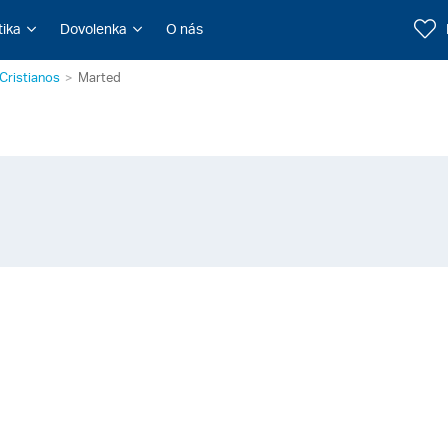
tika
Dovolenka
O nás
Cristianos
Marted