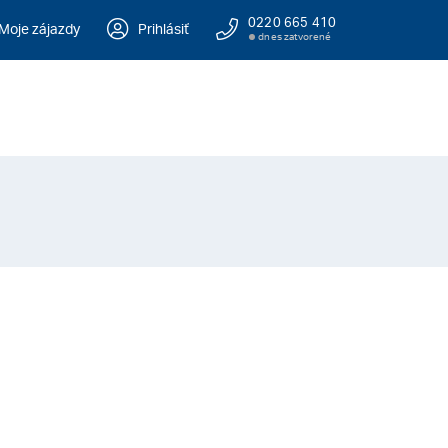
0220 665 410
Moje zájazdy
Prihlásiť
dnes zatvorené