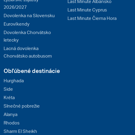
Last Minute Albánsko
2026/2027
Last Minute Cyprus
Dovolenka na Slovensku
Last Minute Čierna Hora
Eurovíkendy
Dovolenka Chorvátsko
letecky
Lacná dovolenka
Chorvátsko autobusom
Obľúbené destinácie
Hurghada
Side
Kréta
Slnečné pobrežie
Alanya
Rhodos
Sharm El Sheikh