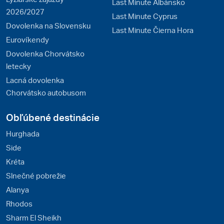
Last Minute Albánsko
2026/2027
Last Minute Cyprus
Dovolenka na Slovensku
Last Minute Čierna Hora
Eurovíkendy
Dovolenka Chorvátsko
letecky
Lacná dovolenka
Chorvátsko autobusom
Obľúbené destinácie
Hurghada
Side
Kréta
Slnečné pobrežie
Alanya
Rhodos
Sharm El Sheikh