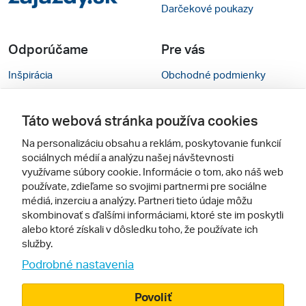
Darčekové poukazy
Odporúčame
Pre vás
Inšpirácia
Obchodné podmienky
Rady na cestu
Kontakty
Táto webová stránka používa cookies
Cestovné kancelárie
Nastavenie cookies
Na personalizáciu obsahu a reklám, poskytovanie funkcií
Zájezdy.cz
Mobilná verzia webu
sociálnych médií a analýzu našej návštevnosti
využívame súbory cookie. Informácie o tom, ako náš web
používate, zdieľame so svojimi partnermi pre sociálne
Sledujte nás
médiá, inzerciu a analýzy. Partneri tieto údaje môžu
skombinovať s ďalšími informáciami, ktoré ste im poskytli
alebo ktoré získali v dôsledku toho, že používate ich
služby.
Podrobné nastavenia
Povoliť