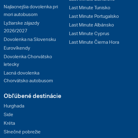
Najlacnejšia dovolenka pri
Last Minute Tunisko
mori autobusom
Last Minute Portugalsko
Lyžiarske zájazdy
Last Minute Albánsko
2026/2027
Last Minute Cyprus
Dovolenka na Slovensku
Last Minute Čierna Hora
Eurovíkendy
Dovolenka Chorvátsko
letecky
Lacná dovolenka
Chorvátsko autobusom
Obľúbené destinácie
Hurghada
Side
Kréta
Slnečné pobrežie