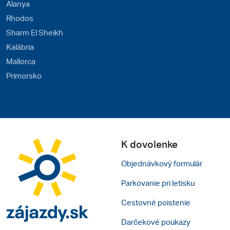
Alanya
Rhodos
Sharm El Sheikh
Kalábria
Mallorca
Primorsko
K dovolenke
Objednávkový formulár
Parkovanie pri letisku
Cestovné poistenie
Darčekové poukazy