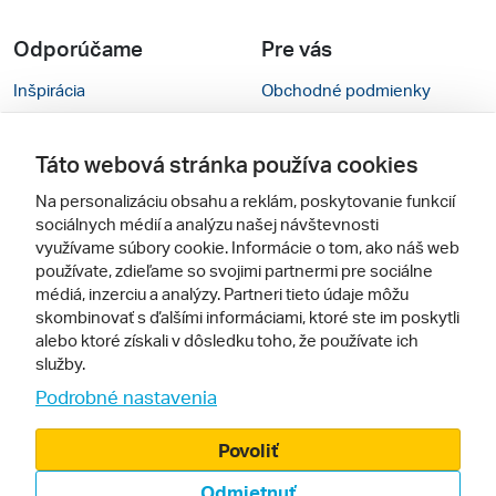
Odporúčame
Pre vás
Inšpirácia
Obchodné podmienky
Rady na cestu
Kontakty
Táto webová stránka používa cookies
Cestovné kancelárie
Nastavenie cookies
Na personalizáciu obsahu a reklám, poskytovanie funkcií
Zájezdy.cz
Mobilná verzia webu
sociálnych médií a analýzu našej návštevnosti
využívame súbory cookie. Informácie o tom, ako náš web
používate, zdieľame so svojimi partnermi pre sociálne
Sledujte nás
médiá, inzerciu a analýzy. Partneri tieto údaje môžu
skombinovať s ďalšími informáciami, ktoré ste im poskytli
alebo ktoré získali v dôsledku toho, že používate ich
služby.
Podrobné nastavenia
Povoliť
© 2005 - 2026, Zájazdy.sk,
Odmietnuť
spol. s r.o.