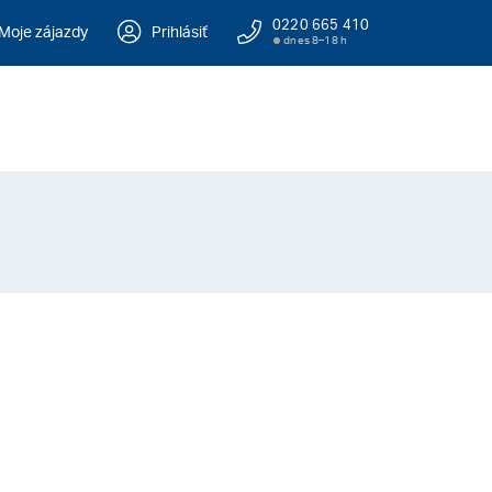
0220 665 410
Moje zájazdy
Prihlásiť
dnes 8–18 h