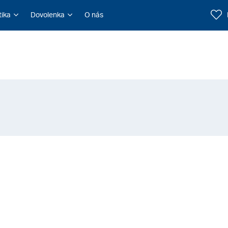
tika
Dovolenka
O nás