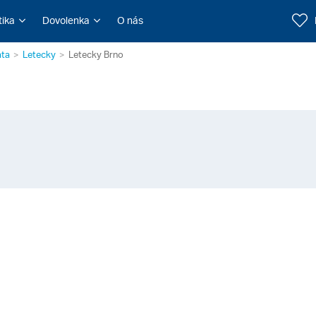
tika
Dovolenka
O nás
ata
Letecky
Letecky Brno