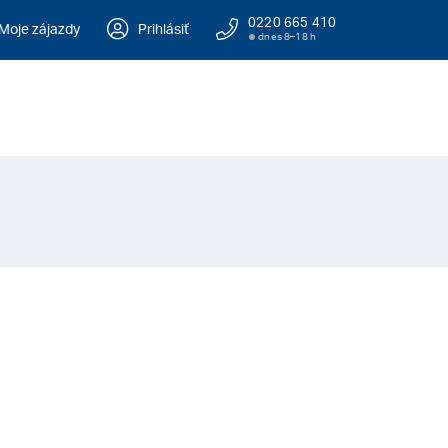
0220 665 410
Moje zájazdy
Prihlásiť
dnes 8–18 h