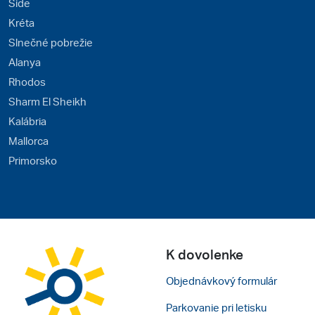
Side
Kréta
Slnečné pobrežie
Alanya
Rhodos
Sharm El Sheikh
Kalábria
Mallorca
Primorsko
K dovolenke
Objednávkový formulár
Parkovanie pri letisku