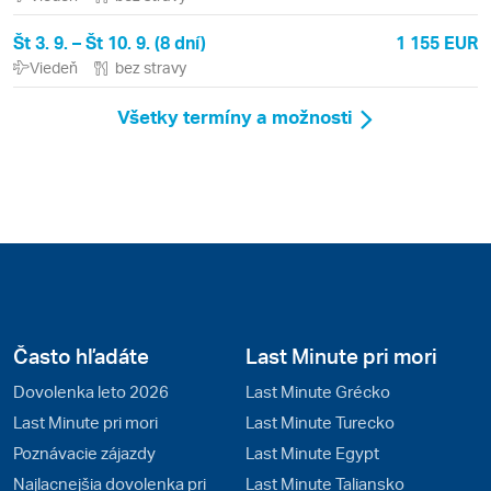
Št 3. 9. – Št 10. 9. (8 dní)
1 155 EUR
Viedeň
bez stravy
Všetky termíny a možnosti
Často hľadáte
Last Minute pri mori
Dovolenka leto 2026
Last Minute Grécko
Last Minute pri mori
Last Minute Turecko
Poznávacie zájazdy
Last Minute Egypt
Najlacnejšia dovolenka pri
Last Minute Taliansko