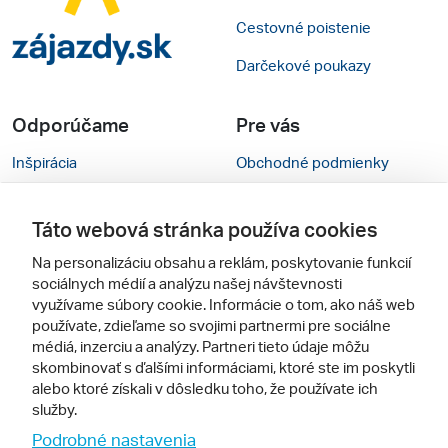
Cestovné poistenie
Darčekové poukazy
Odporúčame
Pre vás
Inšpirácia
Obchodné podmienky
Rady na cestu
Kontakty
Táto webová stránka používa cookies
Cestovné kancelárie
Nastavenie cookies
Na personalizáciu obsahu a reklám, poskytovanie funkcií
Zájezdy.cz
Mobilná verzia webu
sociálnych médií a analýzu našej návštevnosti
využívame súbory cookie. Informácie o tom, ako náš web
používate, zdieľame so svojimi partnermi pre sociálne
Sledujte nás
médiá, inzerciu a analýzy. Partneri tieto údaje môžu
skombinovať s ďalšími informáciami, ktoré ste im poskytli
alebo ktoré získali v dôsledku toho, že používate ich
služby.
Podrobné nastavenia