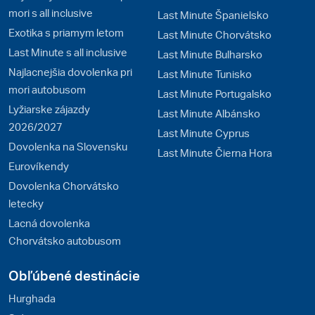
mori s all inclusive
Last Minute Španielsko
Exotika s priamym letom
Last Minute Chorvátsko
Last Minute s all inclusive
Last Minute Bulharsko
Najlacnejšia dovolenka pri
Last Minute Tunisko
mori autobusom
Last Minute Portugalsko
Lyžiarske zájazdy
Last Minute Albánsko
2026/2027
Last Minute Cyprus
Dovolenka na Slovensku
Last Minute Čierna Hora
Eurovíkendy
Dovolenka Chorvátsko
letecky
Lacná dovolenka
Chorvátsko autobusom
Obľúbené destinácie
Hurghada