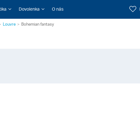
tika
Dovolenka
O nás
Louvre
Bohemian fantasy