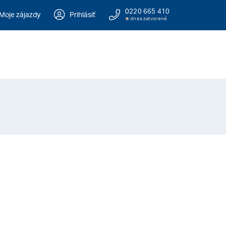
0220 665 410
Moje zájazdy
Prihlásiť
dnes zatvorené