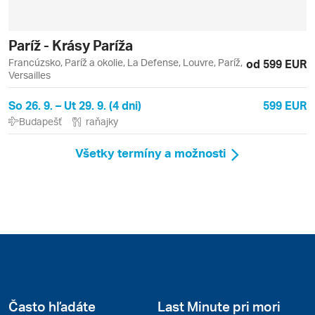
Paríž - Krásy Paríža
Francúzsko, Paríž a okolie, La Defense, Louvre, Paríž,
od 599 EUR
Versailles
So 26. 9. – Ut 29. 9. (4 dni)
599 EUR
Budapešť
raňajky
Všetky termíny a možnosti
Často hľadáte
Last Minute pri mori