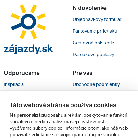
K dovolenke
Objednávkový formulár
Parkovanie pri letisku
Cestovné poistenie
Darčekové poukazy
Odporúčame
Pre vás
Inšpirácia
Obchodné podmienky
Rady na cestu
Kontakty
Táto webová stránka používa cookies
Cestovné kancelárie
Nastavenie cookies
Na personalizáciu obsahu a reklám, poskytovanie funkcií
Zájezdy.cz
Mobilná verzia webu
sociálnych médií a analýzu našej návštevnosti
využívame súbory cookie. Informácie o tom, ako náš web
používate, zdieľame so svojimi partnermi pre sociálne
Sledujte nás