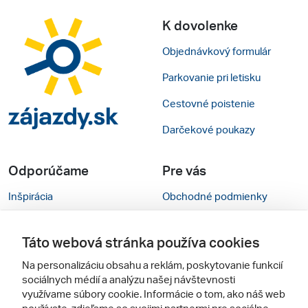
K dovolenke
Objednávkový formulár
Parkovanie pri letisku
Cestovné poistenie
Darčekové poukazy
Odporúčame
Pre vás
Inšpirácia
Obchodné podmienky
Rady na cestu
Kontakty
Táto webová stránka používa cookies
Cestovné kancelárie
Nastavenie cookies
Na personalizáciu obsahu a reklám, poskytovanie funkcií
Zájezdy.cz
Mobilná verzia webu
sociálnych médií a analýzu našej návštevnosti
využívame súbory cookie. Informácie o tom, ako náš web
používate, zdieľame so svojimi partnermi pre sociálne