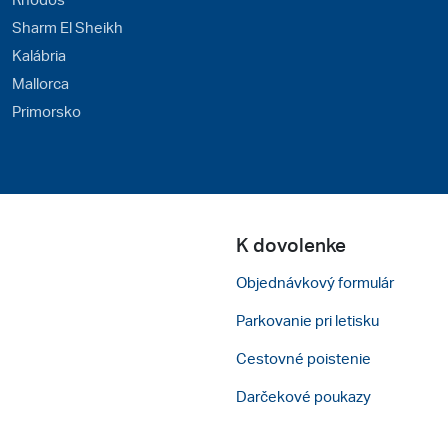
Sharm El Sheikh
Kalábria
Mallorca
Primorsko
K dovolenke
Objednávkový formulár
Parkovanie pri letisku
Cestovné poistenie
Darčekové poukazy