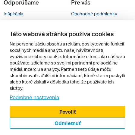
Odporúčame
Pre vás
Inšpirácia
Obchodné podmienky
Rady na cestu
Kontakty
Táto webová stránka používa cookies
Cestovné kancelárie
Nastavenie cookies
Na personalizáciu obsahu a reklám, poskytovanie funkcií
Zájezdy.cz
Mobilná verzia webu
sociálnych médií a analýzu našej návštevnosti
využívame súbory cookie. Informácie o tom, ako náš web
používate, zdieľame so svojimi partnermi pre sociálne
Sledujte nás
médiá, inzerciu a analýzy. Partneri tieto údaje môžu
skombinovať s ďalšími informáciami, ktoré ste im poskytli
alebo ktoré získali v dôsledku toho, že používate ich
služby.
Podrobné nastavenia
Povoliť
© 2005 - 2026, Zájazdy.sk,
Odmietnuť
spol. s r.o.