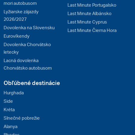
mori autobusom
Last Minute Portugalsko
Lyžiarske zájazdy
Last Minute Albánsko
2026/2027
Last Minute Cyprus
Dovolenka na Slovensku
Last Minute Čierna Hora
Eurovíkendy
Dovolenka Chorvátsko
letecky
Lacná dovolenka
Chorvátsko autobusom
Obľúbené destinácie
Hurghada
Side
Kréta
Slnečné pobrežie
Alanya
Rhodos