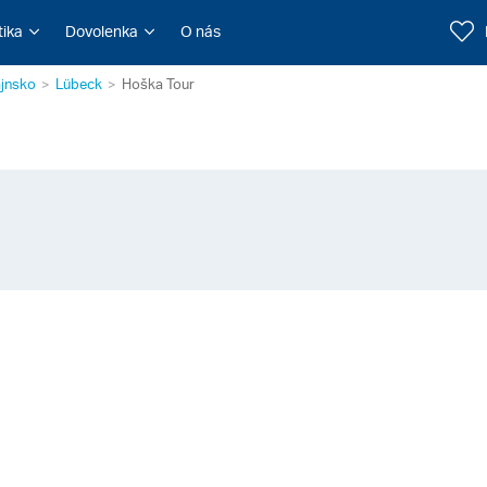
tika
Dovolenka
O nás
ajnsko
Lübeck
Hoška Tour