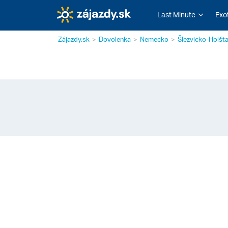
Last Minute
Exo
Zájazdy.sk
Dovolenka
Nemecko
Šlezvicko-Holšt