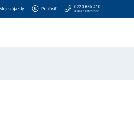
0220 665 410
Moje zájazdy
Prihlásiť
dnes zatvorené