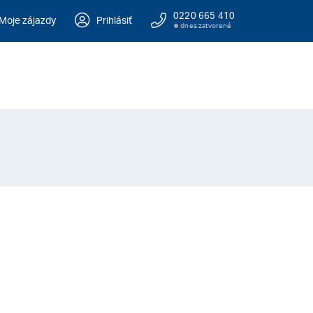
0220 665 410
Moje zájazdy
Prihlásiť
dnes zatvorené