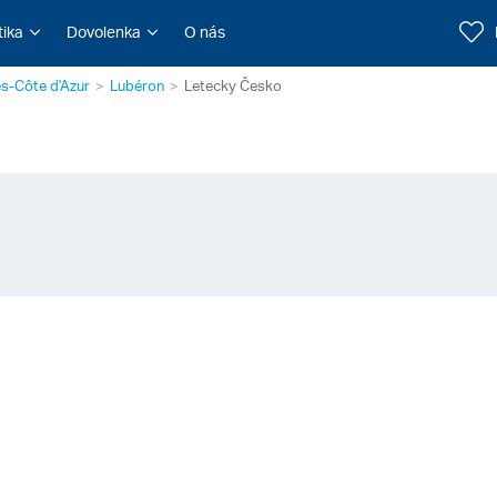
tika
Dovolenka
O nás
s-Côte d'Azur
Lubéron
Letecky Česko