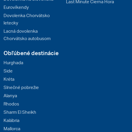
Last Minute Čierna Hora
Eurovíkendy
Dovolenka Chorvátsko
letecky
Lacná dovolenka
Chorvátsko autobusom
Obľúbené destinácie
Hurghada
Side
Kréta
Slnečné pobrežie
Alanya
Rhodos
Sharm El Sheikh
Kalábria
Mallorca