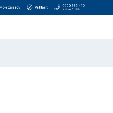
0220 665 410
Moje zájazdy
Prihlásiť
dnes 8–18 h