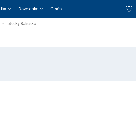
tika
Dovolenka
O nás
Letecky Rakúsko