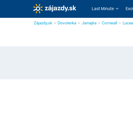
Last Minute
Exo
Zájazdy.sk
Dovolenka
Jamajka
Cornwall
Lucea