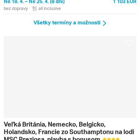
Ne 18. 4. – Ne 25. 4. (8 dní)
1 103 EUR
bez dopravy
all inclusive
Všetky termíny a možnosti
Veľká Británia, Nemecko, Belgicko,
Holandsko, Francie zo Southamptonu na lodi
MSC Preziosa, plavba s bonusom