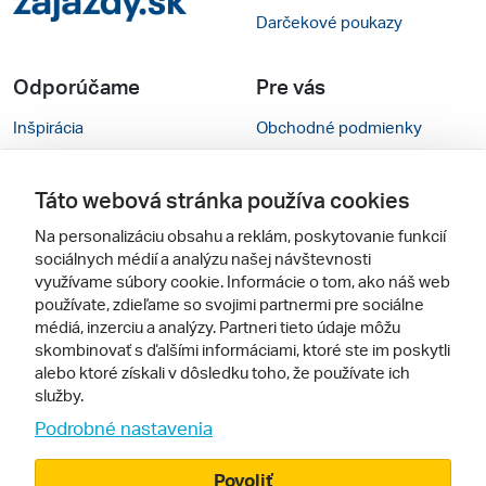
Darčekové poukazy
Odporúčame
Pre vás
Inšpirácia
Obchodné podmienky
Rady na cestu
Kontakty
Táto webová stránka používa cookies
Cestovné kancelárie
Nastavenie cookies
Na personalizáciu obsahu a reklám, poskytovanie funkcií
Zájezdy.cz
Mobilná verzia webu
sociálnych médií a analýzu našej návštevnosti
využívame súbory cookie. Informácie o tom, ako náš web
používate, zdieľame so svojimi partnermi pre sociálne
Sledujte nás
médiá, inzerciu a analýzy. Partneri tieto údaje môžu
skombinovať s ďalšími informáciami, ktoré ste im poskytli
alebo ktoré získali v dôsledku toho, že používate ich
služby.
Podrobné nastavenia
Povoliť