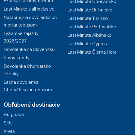
Exotika s priamym letom
Last Minute Chorvátsko
Last Minute s all inclusive
Last Minute Bulharsko
Najlacnejšia dovolenka pri
Last Minute Tunisko
mori autobusom
Last Minute Portugalsko
Lyžiarske zájazdy
Last Minute Albánsko
2026/2027
Last Minute Cyprus
Dovolenka na Slovensku
Last Minute Čierna Hora
Eurovíkendy
Dovolenka Chorvátsko
letecky
Lacná dovolenka
Chorvátsko autobusom
Obľúbené destinácie
Hurghada
Side
Kréta