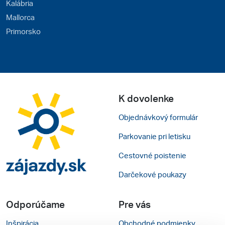
Kalábria
Mallorca
Primorsko
K dovolenke
Objednávkový formulár
Parkovanie pri letisku
Cestovné poistenie
Darčekové poukazy
Odporúčame
Pre vás
Inšpirácia
Obchodné podmienky