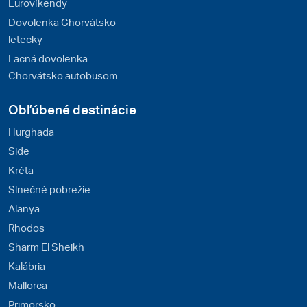
Eurovíkendy
Dovolenka Chorvátsko
letecky
Lacná dovolenka
Chorvátsko autobusom
Obľúbené destinácie
Hurghada
Side
Kréta
Slnečné pobrežie
Alanya
Rhodos
Sharm El Sheikh
Kalábria
Mallorca
Primorsko