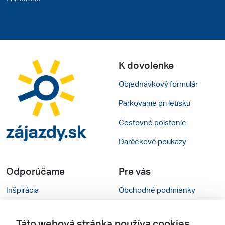
K dovolenke
Objednávkový formulár
Parkovanie pri letisku
Cestovné poistenie
Darčekové poukazy
Odporúčame
Pre vás
Inšpirácia
Obchodné podmienky
Rady na cestu
Kontakty
Táto webová stránka používa cookies