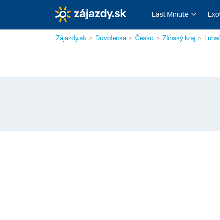
Last Minute
Exo
Zájazdy.sk
Dovolenka
Česko
Zlínský kraj
Luha