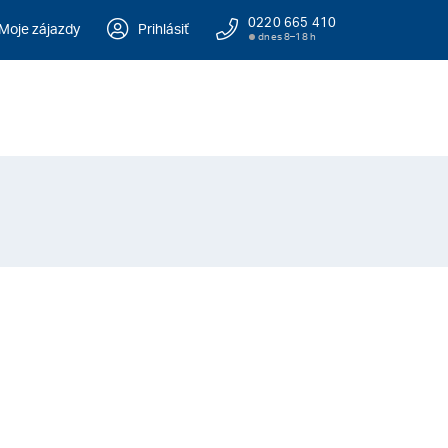
0220 665 410
Moje zájazdy
Prihlásiť
dnes 8–18 h