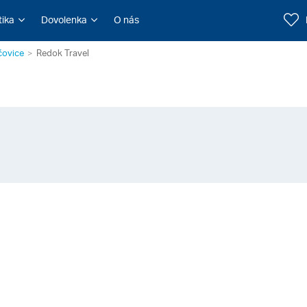
tika
Dovolenka
O nás
čovice
Redok Travel