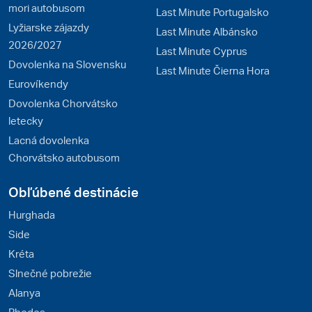
mori autobusom
Last Minute Portugalsko
Lyžiarske zájazdy
Last Minute Albánsko
2026/2027
Last Minute Cyprus
Dovolenka na Slovensku
Last Minute Čierna Hora
Eurovíkendy
Dovolenka Chorvátsko
letecky
Lacná dovolenka
Chorvátsko autobusom
Obľúbené destinácie
Hurghada
Side
Kréta
Slnečné pobrežie
Alanya
Rhodos