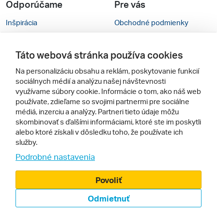
Odporúčame
Pre vás
Inšpirácia
Obchodné podmienky
Rady na cestu
Kontakty
Táto webová stránka používa cookies
Cestovné kancelárie
Nastavenie cookies
Na personalizáciu obsahu a reklám, poskytovanie funkcií
Zájezdy.cz
Mobilná verzia webu
sociálnych médií a analýzu našej návštevnosti
využívame súbory cookie. Informácie o tom, ako náš web
používate, zdieľame so svojimi partnermi pre sociálne
Sledujte nás
médiá, inzerciu a analýzy. Partneri tieto údaje môžu
skombinovať s ďalšími informáciami, ktoré ste im poskytli
alebo ktoré získali v dôsledku toho, že používate ich
služby.
Podrobné nastavenia
Povoliť
© 2005 - 2026, Zájazdy.sk,
Odmietnuť
spol. s r.o.