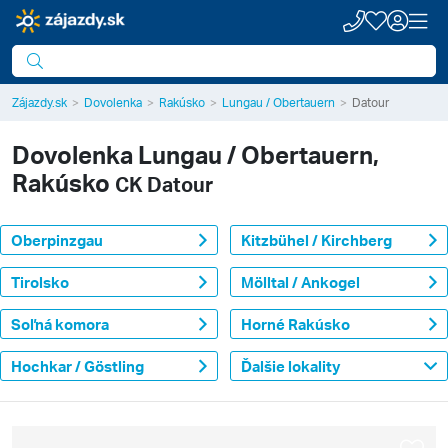
Zájazdy.sk
Dovolenka
Rakúsko
Lungau / Obertauern
Datour
Dovolenka
Lungau / Obertauern,
Rakúsko
CK Datour
Oberpinzgau
Kitzbühel / Kirchberg
Tirolsko
Mölltal / Ankogel
Soľná komora
Horné Rakúsko
Hochkar / Göstling
Ďalšie lokality