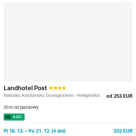
Landhotel Post
Rakúsko, Korutánsko, Grossglockner - Heiligenblut
od 253 EUR
20 m od zjazdovky
4.0
/5
Pi 18. 12. – Po 21. 12. (4 dni)
332 EUR