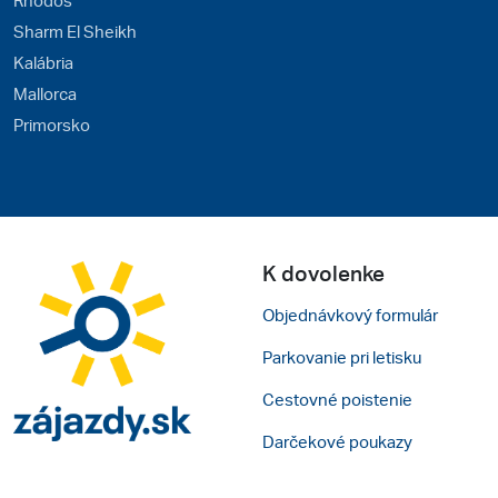
Sharm El Sheikh
Kalábria
Mallorca
Primorsko
K dovolenke
Objednávkový formulár
Parkovanie pri letisku
Cestovné poistenie
Darčekové poukazy