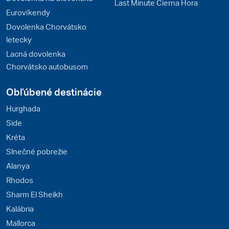
Last Minute Čierna Hora
Eurovíkendy
Dovolenka Chorvátsko
letecky
Lacná dovolenka
Chorvátsko autobusom
Obľúbené destinácie
Hurghada
Side
Kréta
Slnečné pobrežie
Alanya
Rhodos
Sharm El Sheikh
Kalábria
Mallorca