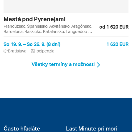
Mestá pod Pyrenejami
Francúzsko, Španielsko, Akvitánsko, Aragónsko,
od 1 620 EUR
Barcelona, Baskicko, Katalánsko, Languedoc-
Roussillon, Midi-Pyrénées, Nové Akvitánsko,
Occitanie, Bayonne, BAYONNE, Biarritz,
So 19. 9. – So 26. 9. (8 dní)
1 620 EUR
Carcassonne, Lurdy, Narbonne, San Sebastián,
Bratislava
polpenzia
Toulouse, Zaragoza
Všetky termíny a možnosti
Často hľadáte
Last Minute pri mori