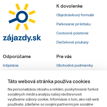
K dovolenke
Objednávkový formulár
Parkovanie pri letisku
Cestovné poistenie
Darčekové poukazy
Odporúčame
Pre vás
Inšpirácia
Obchodné podmienky
Rady na cestu
Kontakty
Táto webová stránka používa cookies
Cestovné kancelárie
Nastavenie cookies
Na personalizáciu obsahu a reklám, poskytovanie funkcií
Zájezdy.cz
Mobilná verzia webu
sociálnych médií a analýzu našej návštevnosti
využívame súbory cookie. Informácie o tom, ako náš web
používate, zdieľame so svojimi partnermi pre sociálne
Sledujte nás