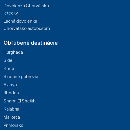
Dovolenka Chorvátsko
letecky
Lacná dovolenka
Chorvátsko autobusom
Obľúbené destinácie
Hurghada
Side
Kréta
Slnečné pobrežie
Alanya
Rhodos
Sharm El Sheikh
Kalábria
Mallorca
Primorsko