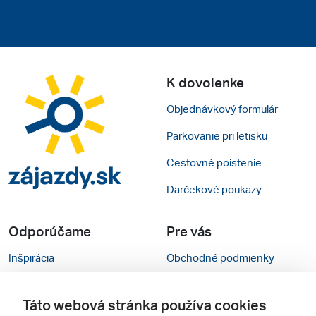
K dovolenke
Objednávkový formulár
Parkovanie pri letisku
Cestovné poistenie
Darčekové poukazy
Odporúčame
Pre vás
Inšpirácia
Obchodné podmienky
Rady na cestu
Kontakty
Táto webová stránka používa cookies
Cestovné kancelárie
Nastavenie cookies