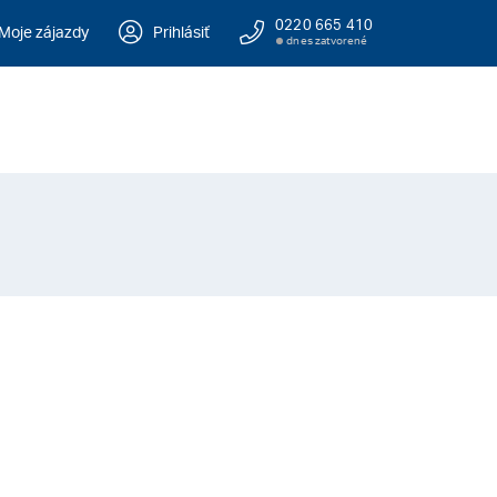
0220 665 410
Moje zájazdy
Prihlásiť
dnes zatvorené