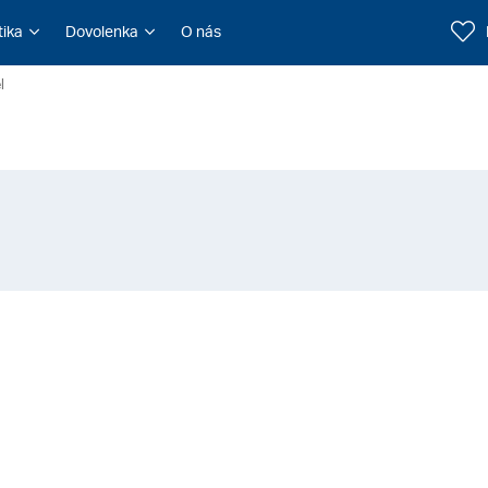
tika
Dovolenka
O nás
l