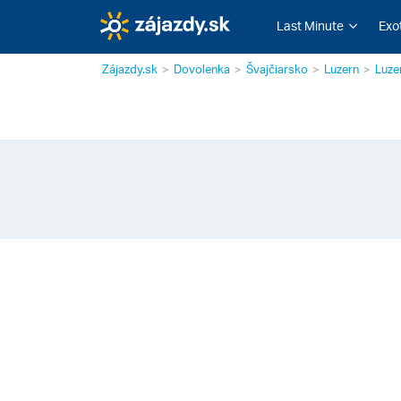
Last Minute
Exo
Zájazdy.sk
Dovolenka
Švajčiarsko
Luzern
Luze