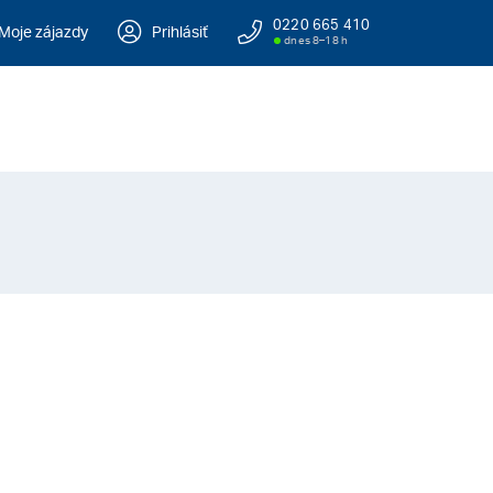
0220 665 410
Moje zájazdy
Prihlásiť
dnes 8–18 h