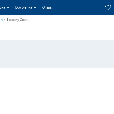
tika
Dovolenka
O nás
rn
Letecky Česko