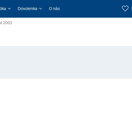
tika
Dovolenka
O nás
el 2002