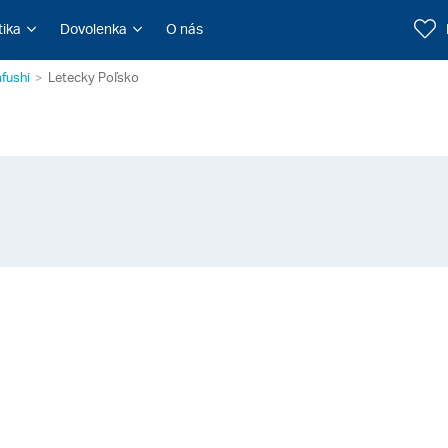
tika
Dovolenka
O nás
fushi
Letecky Poľsko