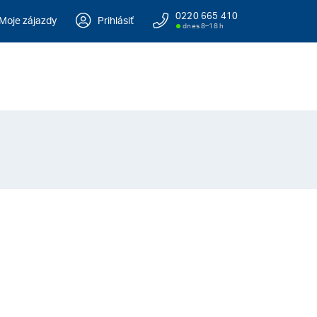
0220 665 410
Moje zájazdy
Prihlásiť
dnes 8–18 h