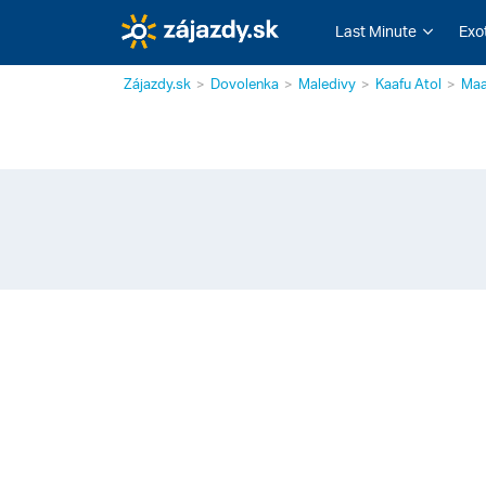
Last Minute
Exo
Zájazdy.sk
Dovolenka
Maledivy
Kaafu Atol
Maa