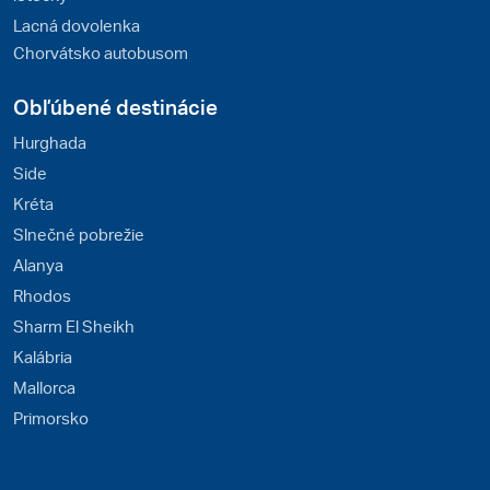
Lacná dovolenka
Chorvátsko autobusom
Obľúbené destinácie
Hurghada
Side
Kréta
Slnečné pobrežie
Alanya
Rhodos
Sharm El Sheikh
Kalábria
Mallorca
Primorsko