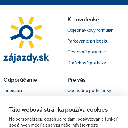
K dovolenke
Objednávkový formulár
Parkovanie pri letisku
Cestovné poistenie
Darčekové poukazy
Odporúčame
Pre vás
Inšpirácia
Obchodné podmienky
Rady na cestu
Kontakty
Táto webová stránka používa cookies
Cestovné kancelárie
Nastavenie cookies
Na personalizáciu obsahu a reklám, poskytovanie funkcií
Zájezdy.cz
Verzia webu pre PC
sociálnych médií a analýzu našej návštevnosti