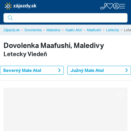
Zájazdy.sk
Dovolenka
Maledivy
Kaafu Atol
Maafushi
Letecky
Let
Dovolenka
Maafushi, Maledivy
Letecky Viedeň
Severný Male Atol
Južný Male Atol