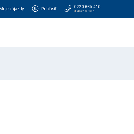
0220 665 410
Moje zájazdy
Prihlásiť
dnes 8–18 h