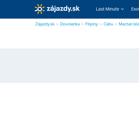
Last Minute
Exo
Zájazdy.sk
Dovolenka
Filipíny
Cebu
Mactan Isl