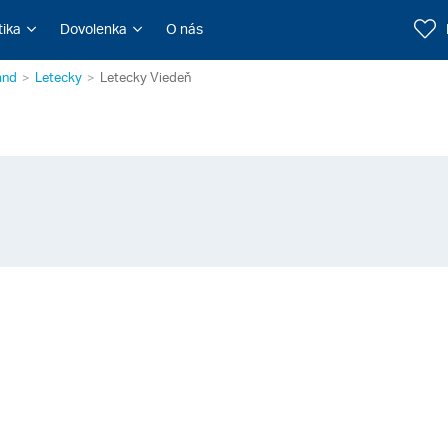
tika
Dovolenka
O nás
and
Letecky
Letecky Viedeň