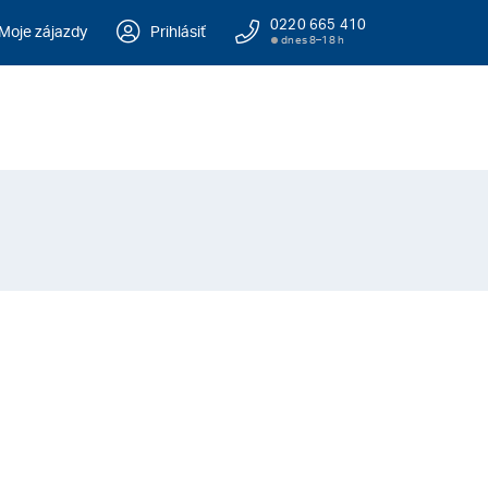
0220 665 410
Moje zájazdy
Prihlásiť
dnes 8–18 h