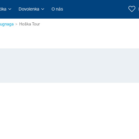
tika
Dovolenka
O nás
ugnaga
Hoška Tour