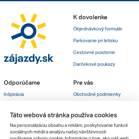
K dovolenke
Objednávkový formulár
Parkovanie pri letisku
Cestovné poistenie
Darčekové poukazy
Odporúčame
Pre vás
Inšpirácia
Obchodné podmienky
Rady na cestu
Kontakty
Táto webová stránka používa cookies
Cestovné kancelárie
Nastavenie cookies
Na personalizáciu obsahu a reklám, poskytovanie funkcií
Zájezdy.cz
Verzia webu pre PC
sociálnych médií a analýzu našej návštevnosti
využívame súbory cookie. Informácie o tom, ako náš web