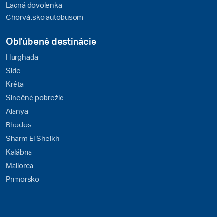
Lacná dovolenka
Chorvátsko autobusom
Obľúbené destinácie
Hurghada
Side
Kréta
Slnečné pobrežie
Alanya
Rhodos
Sharm El Sheikh
Kalábria
Mallorca
Primorsko