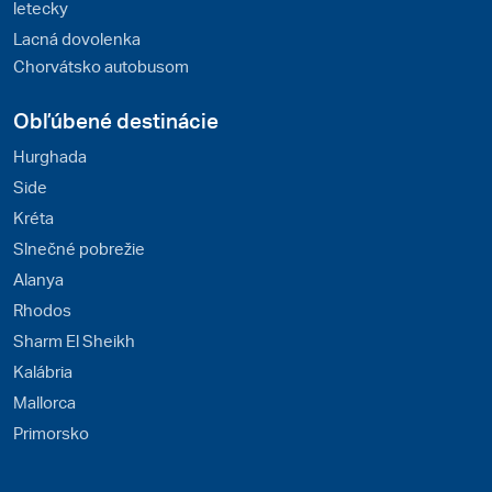
letecky
Lacná dovolenka
Chorvátsko autobusom
Obľúbené destinácie
Hurghada
Side
Kréta
Slnečné pobrežie
Alanya
Rhodos
Sharm El Sheikh
Kalábria
Mallorca
Primorsko