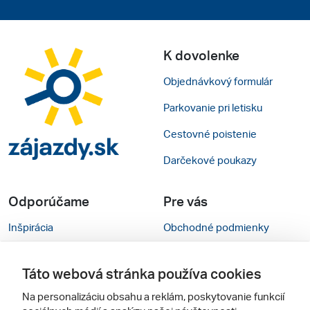
K dovolenke
Objednávkový formulár
Parkovanie pri letisku
Cestovné poistenie
Darčekové poukazy
Odporúčame
Pre vás
Inšpirácia
Obchodné podmienky
Rady na cestu
Kontakty
Táto webová stránka používa cookies
Cestovné kancelárie
Nastavenie cookies
Na personalizáciu obsahu a reklám, poskytovanie funkcií
Zájezdy.cz
Mobilná verzia webu