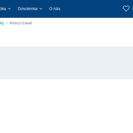
tika
Dovolenka
O nás
ály
Amico travel