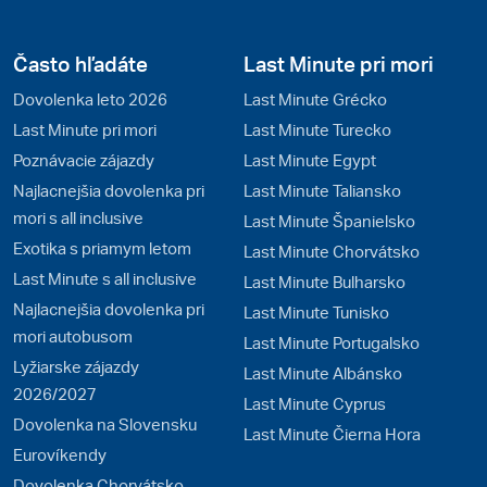
Často hľadáte
Last Minute pri mori
Dovolenka leto 2026
Last Minute Grécko
Last Minute pri mori
Last Minute Turecko
Poznávacie zájazdy
Last Minute Egypt
Najlacnejšia dovolenka pri
Last Minute Taliansko
mori s all inclusive
Last Minute Španielsko
Exotika s priamym letom
Last Minute Chorvátsko
Last Minute s all inclusive
Last Minute Bulharsko
Najlacnejšia dovolenka pri
Last Minute Tunisko
mori autobusom
Last Minute Portugalsko
Lyžiarske zájazdy
Last Minute Albánsko
2026/2027
Last Minute Cyprus
Dovolenka na Slovensku
Last Minute Čierna Hora
Eurovíkendy
Dovolenka Chorvátsko