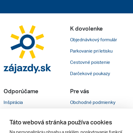
K dovolenke
Objednávkový formulár
Parkovanie pri letisku
Cestovné poistenie
Darčekové poukazy
Odporúčame
Pre vás
Inšpirácia
Obchodné podmienky
Rady na cestu
Kontakty
Táto webová stránka používa cookies
Cestovné kancelárie
Nastavenie cookies
Na personalizáciu obsahu a reklám, poskytovanie funkcií