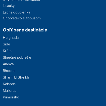
letecky
Lacná dovolenka
Chorvátsko autobusom
Obľúbené destinácie
Hurghada
Side
Kréta
Slnečné pobrežie
Alanya
Rhodos
Sharm El Sheikh
Kalábria
Mallorca
Primorsko