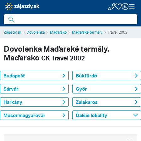
Zájazdy.sk
Dovolenka
Maďarsko
Maďarské termály
Travel 2002
Dovolenka
Maďarské termály,
Maďarsko
CK Travel 2002
Budapešť
Bükfürdő
Sárvár
Győr
Harkány
Zalakaros
Mosonmagyaróvár
Ďalšie lokality