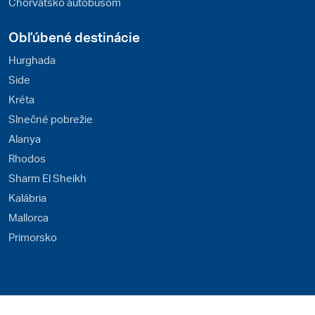
Chorvátsko autobusom
Obľúbené destinácie
Hurghada
Side
Kréta
Slnečné pobrežie
Alanya
Rhodos
Sharm El Sheikh
Kalábria
Mallorca
Primorsko