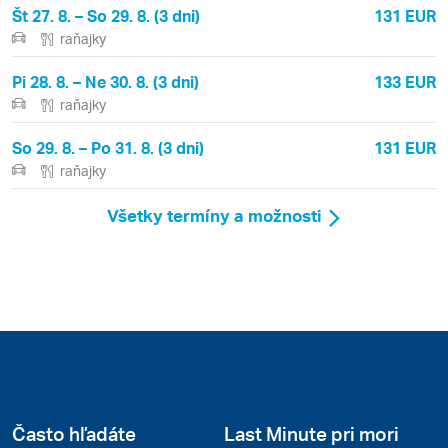
Št 27. 8. – So 29. 8. (3 dni)
131 EUR
raňajky
Pi 28. 8. – Ne 30. 8. (3 dni)
133 EUR
raňajky
So 29. 8. – Po 31. 8. (3 dni)
131 EUR
raňajky
Všetky termíny a možnosti
Často hľadáte
Last Minute pri mori