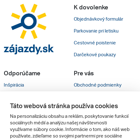
K dovolenke
Objednávkový formulár
Parkovanie pri letisku
Cestovné poistenie
Darčekové poukazy
Odporúčame
Pre vás
Inšpirácia
Obchodné podmienky
Rady na cestu
Kontakty
Táto webová stránka používa cookies
Cestovné kancelárie
Nastavenie cookies
Na personalizáciu obsahu a reklám, poskytovanie funkcií
Zájezdy.cz
Verzia webu pre PC
sociálnych médií a analýzu našej návštevnosti
využívame súbory cookie. Informácie o tom, ako náš web
používate, zdieľame so svojimi partnermi pre sociálne
Sledujte nás