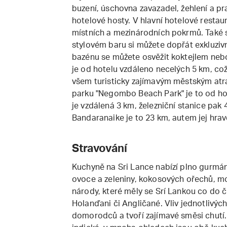
buzení, úschovna zavazadel, žehlení a pr
hotelové hosty. V hlavní hotelové restau
místních a mezinárodních pokrmů. Také s
stylovém baru si můžete dopřát exkluzivn
bazénu se můžete osvěžit koktejlem neb
je od hotelu vzdáleno necelých 5 km, což 
všem turisticky zajímavým městským atr
parku "Negombo Beach Park" je to od hot
je vzdálená 3 km, železniční stanice pak 
Bandaranaike je to 23 km, autem jej hra
Stravování
Kuchyně na Sri Lance nabízí plno gurmán
ovoce a zeleniny, kokosových ořechů, moř
národy, které měly se Srí Lankou co do či
Holanďani či Angličané. Vliv jednotlivý
domorodců a tvoří zajímavé směsi chutí.