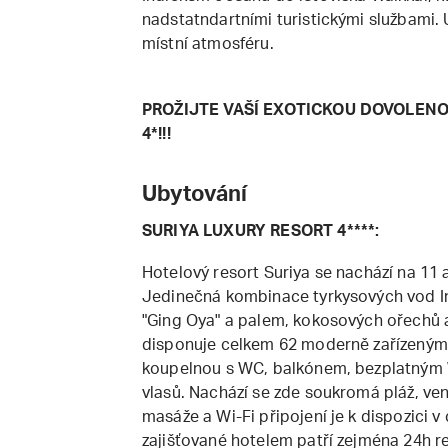
nadstatndartními turistickými službami. 
místní atmosféru.
PROŽIJTE VAŠÍ EXOTICKOU DOVOLEN
4*!!!
Ubytování
SURIYA LUXURY RESORT 4****:
Hotelový resort Suriya se nachází na 11 
Jedinečná kombinace tyrkysových vod In
"Ging Oya" a palem, kokosových ořechů a
disponuje celkem 62 moderně zařízenými 
koupelnou s WC, balkónem, bezplatným 
vlasů. Nachází se zde soukromá pláž, ven
masáže a Wi-Fi připojení je k dispozici v
zajišťované hotelem patří zejména 24h r