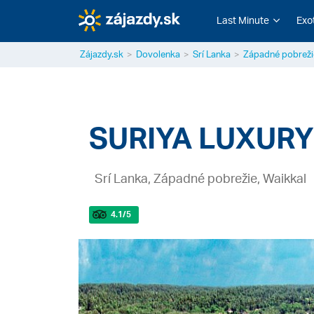
Last Minute
Exo
Zájazdy.sk
Dovolenka
Srí Lanka
Západné pobreži
SURIYA LUXUR
Srí Lanka, Západné pobrežie, Waikkal
4.1
/5