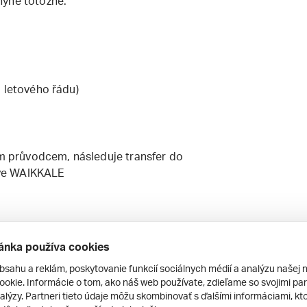
hyně totožné.
o letového řádu)
ím průvodcem, následuje transfer do
 ve WAIKKALE
ánka používa cookies
bsahu a reklám, poskytovanie funkcií sociálnych médií a analýzu našej 
okie. Informácie o tom, ako náš web používate, zdieľame so svojimi par
alýzy. Partneri tieto údaje môžu skombinovať s ďalšími informáciami, kto