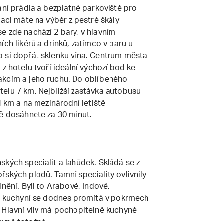
aní prádla a bezplatné parkoviště pro
raci máte na výběr z pestré škály
e zde nachází 2 bary, v hlavním
ích likérů a drinků, zatímco v baru u
o si dopřát sklenku vína. Centrum města
z hotelu tvoří ideální výchozí bod ke
akcím a jeho ruchu. Do oblíbeného
elu 7 km. Nejbližší zastávka autobusu
4 km a na mezinárodní letiště
vě dosáhnete za 30 minut.
ských specialit a lahůdek. Skládá se z
ských plodů. Tamní speciality ovlivnily
nění. Byli to Arabové, Indové,
ch kuchyní se dodnes promítá v pokrmech
 Hlavní vliv má pochopitelně kuchyně