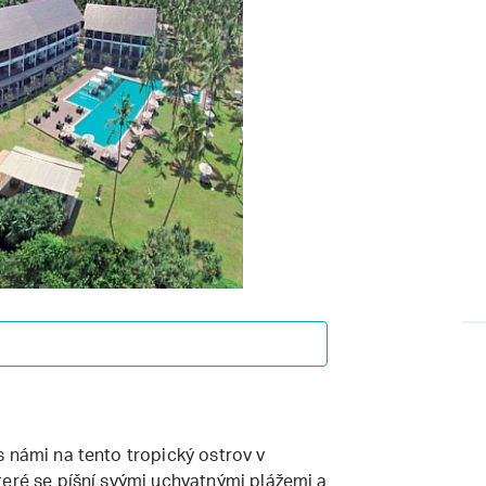
 námi na tento tropický ostrov v
teré se píšní svými uchvatnými plážemi a