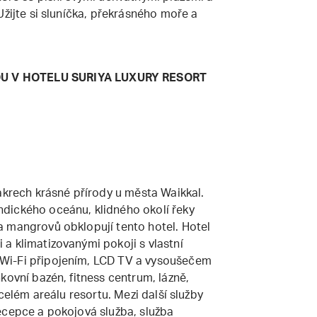
Užijte si sluníčka, překrásného moře a
OU V HOTELU
SURIYA LUXURY RESORT
akrech krásné přírody u města Waikkal.
dického oceánu, klidného okolí řeky
 mangrovů obklopují tento hotel. Hotel
a klimatizovanými pokoji s vlastní
Wi-Fi připojením, LCD TV a vysoušečem
kovní bazén, fitness centrum, lázně,
 celém areálu resortu. Mezi další služby
ecepce a pokojová služba, služba