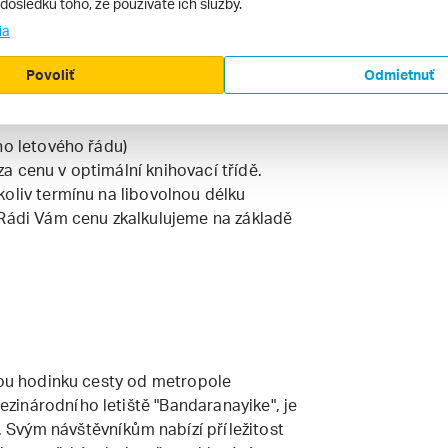
v dôsledku toho, že používate ich služby.
ia
Povoliť
Odmietnuť
ho letového řádu)
a cenu v optimální knihovací třídě.
koliv termínu na libovolnou délku
 Rádi Vám cenu zkalkulujeme na základě
elou hodinku cesty od metropole
inárodního letiště "Bandaranayike", je
Svým návštěvníkům nabízí příležitost