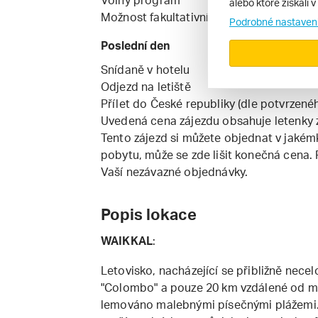
Volný program
alebo ktoré získali 
Možnost fakultativních výletů
Podrobné nastaven
Poslední den
Snídaně v hotelu
Odjezd na letiště
Přílet do České republiky (dle potvrzené
Uvedená cena zájezdu obsahuje letenky z
Tento zájezd si můžete objednat v jakém
pobytu, může se zde lišit konečná cena.
Vaší nezávazné objednávky.
Popis lokace
WAIKKAL
:
Letovisko, nacházející se přibližně nec
"Colombo" a pouze 20 km vzdálené od mez
lemováno malebnými písečnými plážemi. 