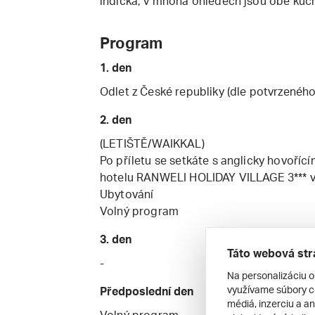
indická, v mnoha ohledech jsou obě kuc
Program
1. den
Odlet z České republiky (dle potvrzenéh
2. den
(LETIŠTĚ/WAIKKAL)
Po příletu se setkáte s anglicky hovoříc
hotelu RANWELI HOLIDAY VILLAGE 3***
Ubytování
Volný program
3. den
Táto webová str
-
Na personalizáciu o
využívame súbory co
Předposlední den
médiá, inzerciu a an