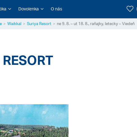
tika
Dovolenka
O nás
e
Waikkal
Suriya Resort
ne 9. 8. – ut 18. 8., raňajky, letecky – Viedeň
Y RESORT