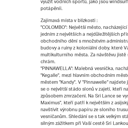
využít vodních sportů, jako jsou windsur
potápěníi.
Zajímavá místa v blízkosti :
"COLOMBO": Největší město, nacházející 
jedním z největších a nejdůležitějších p
obchodního dění s množstvím administra
budovy a ruiny z koloniální doby, které Vá
multikulturního města. Za návštěvu jistě s
chrám.
"PINNAWELLA": Malebná vesnička, nacháze
"Kegalle", mezi hlavním obchodním měst
městem "Kandy". V "Pinnawelle" najdete je
se o největší stádo slonů v zajetí, kteří n
způsobem zmrzačeni. Na Sri Lance se vys
Maximus", kteří patří k největším z asij
navštívit výrobnu papíru ze sloního trusu
vesničanům. Shledání se s tak velkým stá
silným zážitkem při Vaší cestě Sri Lankou