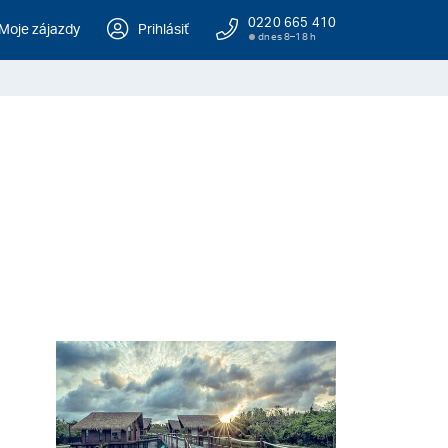
0220 665 410
Moje zájazdy
Prihlásiť
dnes 8–18 h