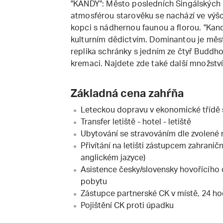
"KANDY": Město posledních Singálských 
atmosférou starověku se nachází ve výšc
kopci s nádhernou faunou a florou. "Ka
kulturním dědictvím. Dominantou je měs
replika schránky s jedním ze čtyř Buddho
kremaci. Najdete zde také další množství 
Základná cena zahŕňa
Leteckou dopravu v ekonomické třídě 
Transfer letiště - hotel - letiště
Ubytování se stravováním dle zvolené 
Přivítání na letišti zástupcem zahranič
anglickém jazyce)
Asistence česky/slovensky hovořícího 
pobytu
Zástupce partnerské CK v místě, 24 ho
Pojištění CK proti úpadku