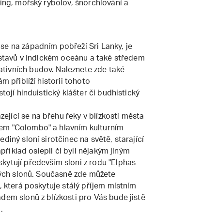
fing, mořský rybolov, šnorchlování a
se na západním pobřeží Sri Lanky, je
řístavů v Indickém oceánu a také středem
tivních budov. Naleznete zde také
m přiblíží historii tohoto
tojí hinduistický klášter či budhistický
jící se na břehu řeky v blízkosti města
em "Colombo" a hlavním kulturním
diný sloní sirotčinec na světě, starající
apříklad oslepli či byli nějakým jiným
kytují především sloni z rodu "Elphas
ských slonů. Současně zde můžete
, která poskytuje stálý příjem místním
dem slonů z blízkosti pro Vás bude jistě
.