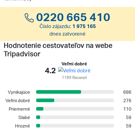
0220 665 410
Číslo zájazdu:
1 975 165
dnes zatvorené
Hodnotenie cestovateľov na webe
Tripadvisor
Veľmi dobré
4.2
1189 Recenzií
Vynikajúce
686
Veľmi dobré
276
Priemerné
110
Slabé
59
Hrozné
59