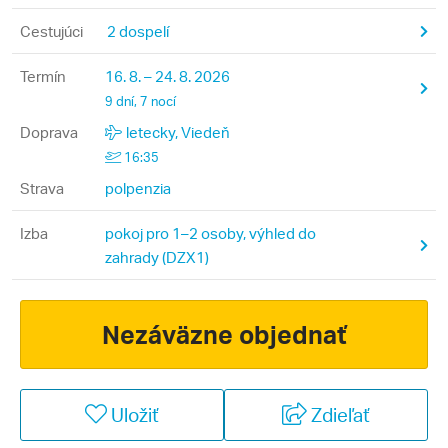
Cestujúci
2 dospelí
Termín
16. 8. – 24. 8. 2026
9 dní, 7 nocí
Doprava
letecky, Viedeň
16:35
Strava
polpenzia
Izba
pokoj pro 1–2 osoby, výhled do
zahrady (DZX1)
Nezáväzne objednať
Uložiť
Zdieľať