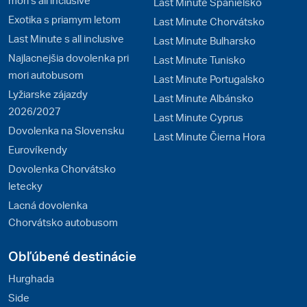
mori s all inclusive
Last Minute Španielsko
Exotika s priamym letom
Last Minute Chorvátsko
Last Minute s all inclusive
Last Minute Bulharsko
Najlacnejšia dovolenka pri
Last Minute Tunisko
mori autobusom
Last Minute Portugalsko
Lyžiarske zájazdy
Last Minute Albánsko
2026/2027
Last Minute Cyprus
Dovolenka na Slovensku
Last Minute Čierna Hora
Eurovíkendy
Dovolenka Chorvátsko
letecky
Lacná dovolenka
Chorvátsko autobusom
Obľúbené destinácie
Hurghada
Side