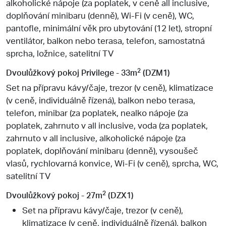
alkoholické nápoje (za poplatek, v ceně all inclusive,
doplňování minibaru (denně), Wi-Fi (v ceně), WC,
pantofle, minimální věk pro ubytování (12 let), stropní
ventilátor, balkon nebo terasa, telefon, samostatná
sprcha, ložnice, satelitní TV
2
Dvoulůžkový pokoj Privilege - 33m
(DZM1)
Set na přípravu kávy/čaje, trezor (v ceně), klimatizace
(v ceně, individuálně řízená), balkon nebo terasa,
telefon, minibar (za poplatek, nealko nápoje (za
poplatek, zahrnuto v all inclusive, voda (za poplatek,
zahrnuto v all inclusive, alkoholické nápoje (za
poplatek, doplňování minibaru (denně), vysoušeč
vlasů, rychlovarná konvice, Wi-Fi (v ceně), sprcha, WC,
satelitní TV
2
Dvoulůžkový pokoj - 27m
(DZX1)
Set na přípravu kávy/čaje, trezor (v ceně),
klimatizace (v ceně, individuálně řízená), balkon