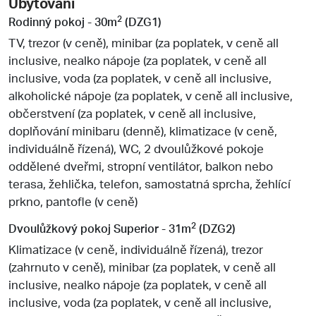
Ubytování
2
Rodinný pokoj - 30m
(DZG1)
TV, trezor (v ceně), minibar (za poplatek, v ceně all
inclusive, nealko nápoje (za poplatek, v ceně all
inclusive, voda (za poplatek, v ceně all inclusive,
alkoholické nápoje (za poplatek, v ceně all inclusive,
občerstvení (za poplatek, v ceně all inclusive,
doplňování minibaru (denně), klimatizace (v ceně,
individuálně řízená), WC, 2 dvoulůžkové pokoje
oddělené dveřmi, stropní ventilátor, balkon nebo
terasa, žehlička, telefon, samostatná sprcha, žehlící
prkno, pantofle (v ceně)
2
Dvoulůžkový pokoj Superior - 31m
(DZG2)
Klimatizace (v ceně, individuálně řízená), trezor
(zahrnuto v ceně), minibar (za poplatek, v ceně all
inclusive, nealko nápoje (za poplatek, v ceně all
inclusive, voda (za poplatek, v ceně all inclusive,