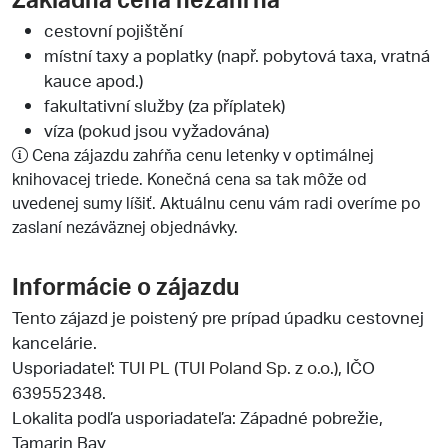
cestovní pojištění
místní taxy a poplatky (např. pobytová taxa, vratná
kauce apod.)
fakultativní služby (za příplatek)
víza (pokud jsou vyžadována)
Cena zájazdu zahŕňa cenu letenky v optimálnej
knihovacej triede. Konečná cena sa tak môže od
uvedenej sumy líšiť. Aktuálnu cenu vám radi overíme po
zaslaní nezáväznej objednávky.
Informácie o zájazdu
Tento zájazd je poistený pre prípad úpadku cestovnej
kancelárie.
Usporiadateľ:
TUI PL (TUI Poland Sp. z o.o.)
, IČO
639552348.
Lokalita podľa usporiadateľa: Západné pobrežie,
Tamarin Bay