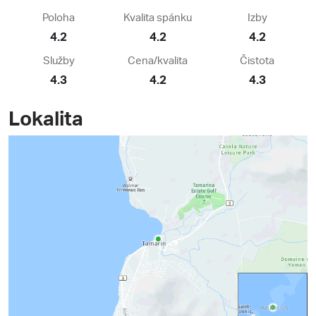
Poloha
Kvalita spánku
Izby
4.2
4.2
4.2
Služby
Cena/kvalita
Čistota
4.3
4.2
4.3
Lokalita