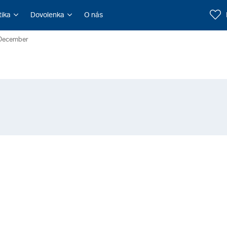
tika
Dovolenka
O nás
December