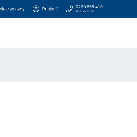
0220 665 410
Moje zájazdy
Prihlásiť
dnes 8–18 h