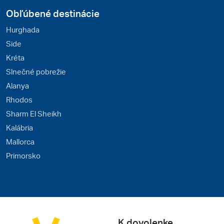
Obľúbené destinácie
Hurghada
Side
Kréta
Slnečné pobrežie
Alanya
Rhodos
Sharm El Sheikh
Kalábria
Mallorca
Primorsko
K dovolenke