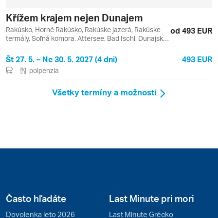
Křížem krajem nejen Dunajem
Rakúsko, Horné Rakúsko, Rakúske jazerá, Rakúske
od 493 EUR
termály, Soľná komora, Attersee, Bad Ischl, Dunajská
stezka, Hipping, Linz, Sankt Georgen im Attergau,
Schärding, Steyr, Wolfgangsee
Št 27. 5. – Ne 30. 5. 2027 (4 dni)
493 EUR
polpenzia
Všetky termíny a možnosti
Často hľadáte
Last Minute pri mori
Dovolenka leto 2026
Last Minute Grécko