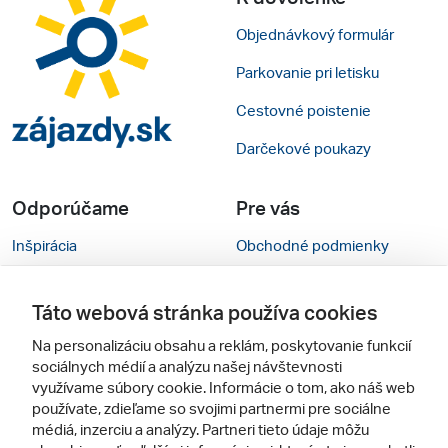
Objednávkový formulár
Parkovanie pri letisku
Cestovné poistenie
Darčekové poukazy
Odporúčame
Pre vás
Inšpirácia
Obchodné podmienky
Rady na cestu
Kontakty
Táto webová stránka používa cookies
Cestovné kancelárie
Nastavenie cookies
Na personalizáciu obsahu a reklám, poskytovanie funkcií
Zájezdy.cz
Mobilná verzia webu
sociálnych médií a analýzu našej návštevnosti
využívame súbory cookie. Informácie o tom, ako náš web
používate, zdieľame so svojimi partnermi pre sociálne
Sledujte nás
médiá, inzerciu a analýzy. Partneri tieto údaje môžu