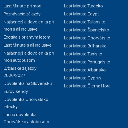
Last Minute pri mori
Last Minute Turecko
Poznávacie zájazdy
Last Minute Egypt
Najlacnejšia dovolenka pri
Last Minute Taliansko
mori s all inclusive
Last Minute Španielsko
Exotika s priamym letom
Last Minute Chorvátsko
Last Minute s all inclusive
Last Minute Bulharsko
Najlacnejšia dovolenka pri
Last Minute Tunisko
mori autobusom
Last Minute Portugalsko
Lyžiarske zájazdy
Last Minute Albánsko
2026/2027
Last Minute Cyprus
Dovolenka na Slovensku
Last Minute Čierna Hora
Eurovíkendy
Dovolenka Chorvátsko
letecky
Lacná dovolenka
Chorvátsko autobusom