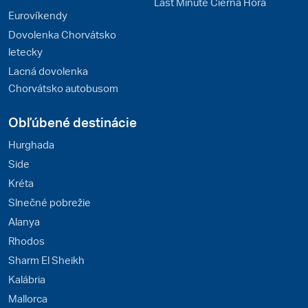
Last Minute Čierna Hora
Eurovíkendy
Dovolenka Chorvátsko
letecky
Lacná dovolenka
Chorvátsko autobusom
Obľúbené destinácie
Hurghada
Side
Kréta
Slnečné pobrežie
Alanya
Rhodos
Sharm El Sheikh
Kalábria
Mallorca