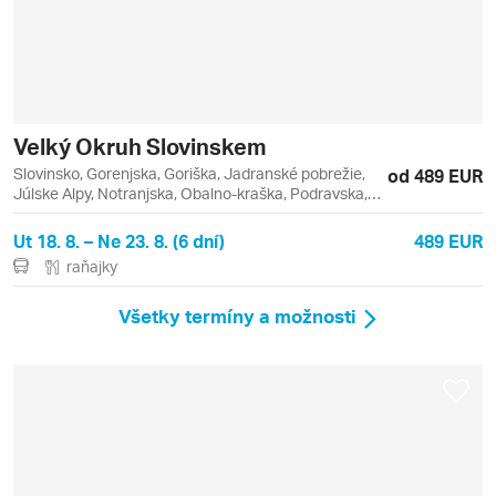
Velký Okruh Slovinskem
Slovinsko, Gorenjska, Goriška, Jadranské pobrežie,
od 489 EUR
Júlske Alpy, Notranjska, Obalno-kraška, Podravska,
Bled, Idrija, Koper, Lipica, Maribor, Piran, Portorož,
Postojna, Ribčev Laz, Vogel
Ut 18. 8. – Ne 23. 8. (6 dní)
489 EUR
raňajky
Všetky termíny a možnosti