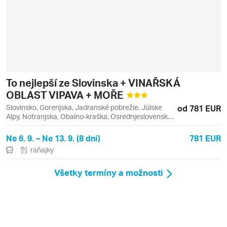
To nejlepší ze Slovinska + VINAŘSKÁ
OBLAST VIPAVA + MOŘE
Slovinsko, Gorenjska, Jadranské pobrežie, Júlske
od 781 EUR
Alpy, Notranjska, Obalno-kraška, Osrednjeslovenska,
Bled, Lipica, Ľubľana, Piran, Postojna, Vogel
Ne 6. 9. – Ne 13. 9. (8 dní)
781 EUR
raňajky
Všetky termíny a možnosti