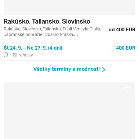
Rakúsko, Taliansko, Slovinsko
Rakúsko, Slovinsko, Taliansko, Friuli Venezia Giulia,
od 400 EUR
Jadranské pobrežie, Obalno-kraška,
Osrednjeslovenska, Podravska, Štajersko, Graz,
Lipica, Piran, Ptuj, Terst
Št 24. 9. – Ne 27. 9. (4 dni)
400 EUR
raňajky
Všetky termíny a možnosti