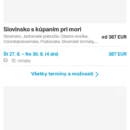
Slovinsko s kúpaním pri mori
Slovinsko, Jadranské pobrežie, Obalno-kraška,
od 387 EUR
Osrednjeslovenska, Podravska, Slovinské termály,
Lipica, Ľubľana, Maribor, Piran, Portorož, Strunjan
Št 27. 8. – Ne 30. 8. (4 dni)
387 EUR
raňajky
Všetky termíny a možnosti