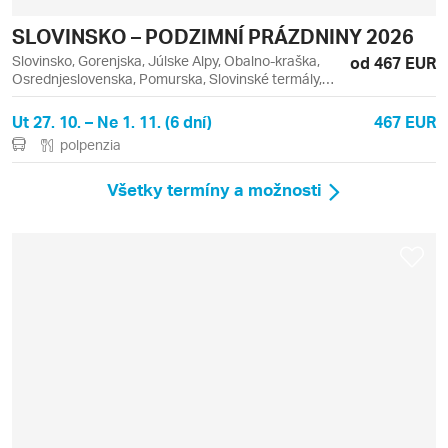
SLOVINSKO – PODZIMNÍ PRÁZDNINY 2026
Slovinsko, Gorenjska, Júlske Alpy, Obalno-kraška,
od 467 EUR
Osrednjeslovenska, Pomurska, Slovinské termály,
Bled, Kranjska Gora, Lipica, Moravske Toplice
Ut 27. 10. – Ne 1. 11. (6 dní)
467 EUR
polpenzia
Všetky termíny a možnosti