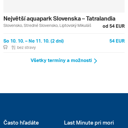
Největší aquapark Slovenska – Tatralandia
Slovensko, Stredné Slovensko, Liptovský Mikuláš
od 54 EUR
So 10. 10. – Ne 11. 10. (2 dni)
54 EUR
bez stravy
Všetky termíny a možnosti
Často hľadáte
Last Minute pri mori