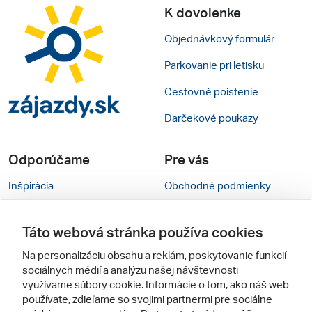
K dovolenke
Objednávkový formulár
Parkovanie pri letisku
Cestovné poistenie
Darčekové poukazy
Odporúčame
Pre vás
Inšpirácia
Obchodné podmienky
Rady na cestu
Kontakty
Táto webová stránka používa cookies
Cestovné kancelárie
Nastavenie cookies
Na personalizáciu obsahu a reklám, poskytovanie funkcií
Zájezdy.cz
Verzia webu pre PC
sociálnych médií a analýzu našej návštevnosti
využívame súbory cookie. Informácie o tom, ako náš web
používate, zdieľame so svojimi partnermi pre sociálne
Sledujte nás