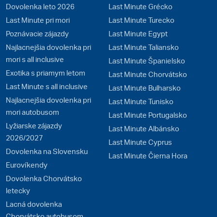
Dovolenka leto 2026
Last Minute Grécko
Last Minute pri mori
Last Minute Turecko
Poznávacie zájazdy
Last Minute Egypt
Najlacnejšia dovolenka pri
Last Minute Taliansko
mori s all inclusive
Last Minute Španielsko
Exotika s priamym letom
Last Minute Chorvátsko
Last Minute s all inclusive
Last Minute Bulharsko
Najlacnejšia dovolenka pri
Last Minute Tunisko
mori autobusom
Last Minute Portugalsko
Lyžiarske zájazdy
Last Minute Albánsko
2026/2027
Last Minute Cyprus
Dovolenka na Slovensku
Last Minute Čierna Hora
Eurovíkendy
Dovolenka Chorvátsko
letecky
Lacná dovolenka
Chorvátsko autobusom