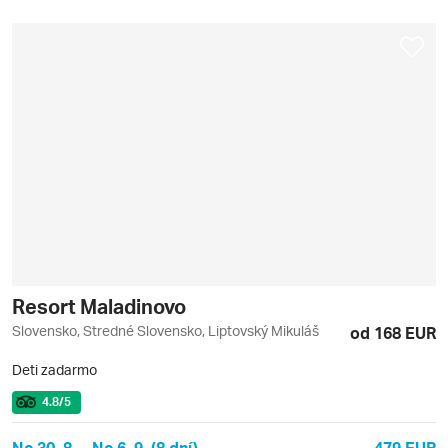
Resort Maladinovo
Slovensko, Stredné Slovensko, Liptovský Mikuláš
od 168 EUR
Deti zadarmo
4.8
/5
Ne 30. 8. – Ne 6. 9. (8 dní)
479 EUR