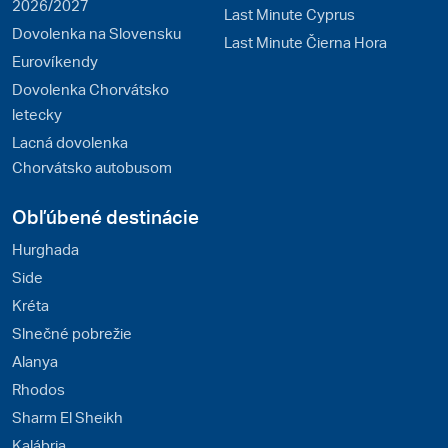
2026/2027
Last Minute Cyprus
Dovolenka na Slovensku
Last Minute Čierna Hora
Eurovíkendy
Dovolenka Chorvátsko
letecky
Lacná dovolenka
Chorvátsko autobusom
Obľúbené destinácie
Hurghada
Side
Kréta
Slnečné pobrežie
Alanya
Rhodos
Sharm El Sheikh
Kalábria