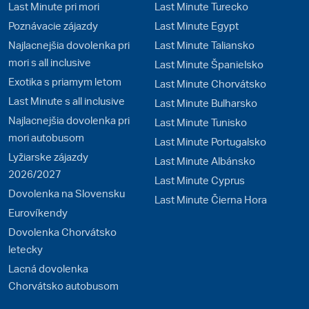
Last Minute pri mori
Last Minute Turecko
Poznávacie zájazdy
Last Minute Egypt
Najlacnejšia dovolenka pri
Last Minute Taliansko
mori s all inclusive
Last Minute Španielsko
Exotika s priamym letom
Last Minute Chorvátsko
Last Minute s all inclusive
Last Minute Bulharsko
Najlacnejšia dovolenka pri
Last Minute Tunisko
mori autobusom
Last Minute Portugalsko
Lyžiarske zájazdy
Last Minute Albánsko
2026/2027
Last Minute Cyprus
Dovolenka na Slovensku
Last Minute Čierna Hora
Eurovíkendy
Dovolenka Chorvátsko
letecky
Lacná dovolenka
Chorvátsko autobusom