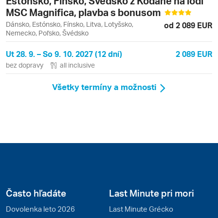
Estónsko, Fínsko, Švédsko z Kodaně na lodi
MSC Magnifica, plavba s bonusom
Dánsko, Estónsko, Fínsko, Litva, Lotyšsko,
od 2 089 EUR
Nemecko, Poľsko, Švédsko
Ut 28. 9. – So 9. 10. 2027 (12 dní)
2 089 EUR
bez dopravy
all inclusive
Všetky termíny a možnosti
Často hľadáte
Last Minute pri mori
Dovolenka leto 2026
Last Minute Grécko