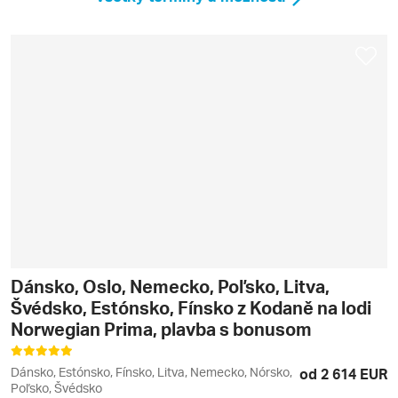
Dánsko, Oslo, Nemecko, Poľsko, Litva,
Švédsko, Estónsko, Fínsko z Kodaně na lodi
Norwegian Prima, plavba s bonusom
Dánsko, Estónsko, Fínsko, Litva, Nemecko, Nórsko,
od 2 614 EUR
Poľsko, Švédsko