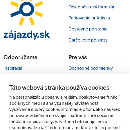
Objednávkový formulár
Parkovanie pri letisku
Cestovné poistenie
Darčekové poukazy
Odporúčame
Pre vás
Inšpirácia
Obchodné podmienky
Rady na cestu
Kontakty
Táto webová stránka používa cookies
Cestovné kancelárie
Nastavenie cookies
Na personalizáciu obsahu a reklám, poskytovanie funkcií
Zájezdy.cz
Mobilná verzia webu
sociálnych médií a analýzu našej návštevnosti
využívame súbory cookie. Informácie o tom, ako náš web
používate, zdieľame so svojimi partnermi pre sociálne
Sledujte nás
médiá, inzerciu a analýzy. Partneri tieto údaje môžu
skombinovať s ďalšími informáciami, ktoré ste im poskytli