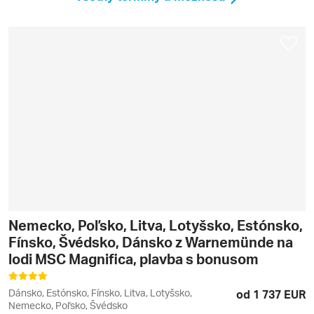
Nemecko, Poľsko, Litva, Lotyšsko, Estónsko,
Fínsko, Švédsko, Dánsko z Warnemünde na
lodi MSC Magnifica, plavba s bonusom
Dánsko, Estónsko, Fínsko, Litva, Lotyšsko,
od 1 737 EUR
Nemecko, Poľsko, Švédsko