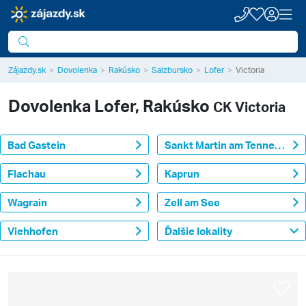
Zájazdy.sk
Dovolenka
Rakúsko
Salzbursko
Lofer
Victoria
Dovolenka
Lofer, Rakúsko
CK Victoria
Bad Gastein
Sankt Martin am Tennengebirge
Flachau
Kaprun
Wagrain
Zell am See
Viehhofen
Ďalšie lokality