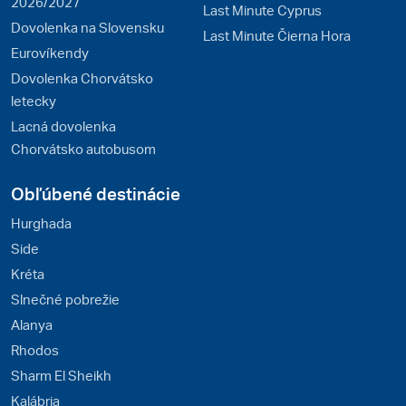
2026/2027
Last Minute Cyprus
Dovolenka na Slovensku
Last Minute Čierna Hora
Eurovíkendy
Dovolenka Chorvátsko
letecky
Lacná dovolenka
Chorvátsko autobusom
Obľúbené destinácie
Hurghada
Side
Kréta
Slnečné pobrežie
Alanya
Rhodos
Sharm El Sheikh
Kalábria