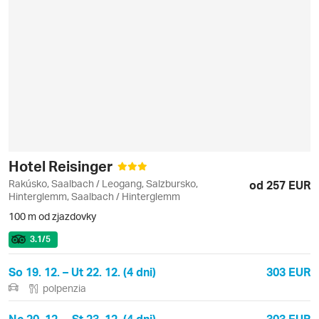
Hotel Reisinger
Rakúsko, Saalbach / Leogang, Salzbursko,
od 257 EUR
Hinterglemm, Saalbach / Hinterglemm
100 m od zjazdovky
3.1
/5
So 19. 12. – Ut 22. 12. (4 dni)
303 EUR
polpenzia
Ne 20. 12. – St 23. 12. (4 dni)
303 EUR