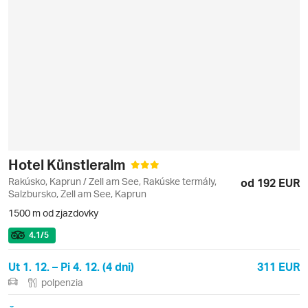
Hotel Künstleralm
Rakúsko, Kaprun / Zell am See, Rakúske termály,
od 192 EUR
Salzbursko, Zell am See, Kaprun
1500 m od zjazdovky
4.1
/5
Ut 1. 12. – Pi 4. 12. (4 dni)
311 EUR
polpenzia