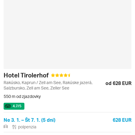
Hotel Tirolerhof
Rakúsko, Kaprun / Zell am See, Rakúske jazerá,
od 628 EUR
Salzbursko, Zell am See, Zeller See
550 m od zjazdovky
4.7
/5
Ne 3. 1. – Št 7. 1. (5 dní)
628 EUR
polpenzia