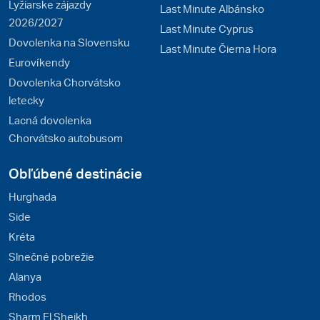
Lyžiarske zájazdy
Last Minute Albánsko
2026/2027
Last Minute Cyprus
Dovolenka na Slovensku
Last Minute Čierna Hora
Eurovíkendy
Dovolenka Chorvátsko
letecky
Lacná dovolenka
Chorvátsko autobusom
Obľúbené destinácie
Hurghada
Side
Kréta
Slnečné pobrežie
Alanya
Rhodos
Sharm El Sheikh