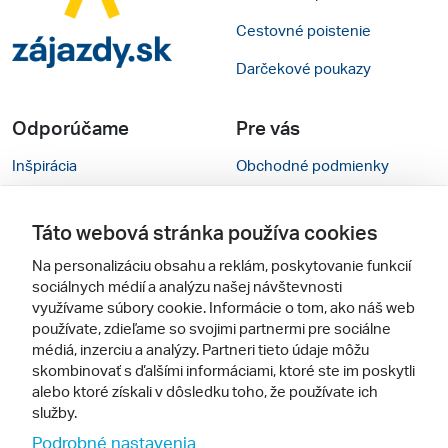
Cestovné poistenie
Darčekové poukazy
Odporúčame
Pre vás
Inšpirácia
Obchodné podmienky
Rady na cestu
Kontakty
Táto webová stránka používa cookies
Cestovné kancelárie
Nastavenie cookies
Na personalizáciu obsahu a reklám, poskytovanie funkcií
Zájezdy.cz
Mobilná verzia webu
sociálnych médií a analýzu našej návštevnosti
využívame súbory cookie. Informácie o tom, ako náš web
používate, zdieľame so svojimi partnermi pre sociálne
Sledujte nás
médiá, inzerciu a analýzy. Partneri tieto údaje môžu
skombinovať s ďalšími informáciami, ktoré ste im poskytli
alebo ktoré získali v dôsledku toho, že používate ich
služby.
Podrobné nastavenia