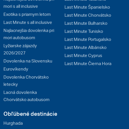
mori s all inclusive
Last Minute Španielsko
Exotika s priamym letom
Last Minute Chorvátsko
Last Minute s all inclusive
Last Minute Bulharsko
Najlacnejšia dovolenka pri
Last Minute Tunisko
mori autobusom
Last Minute Portugalsko
Lyžiarske zájazdy
Last Minute Albánsko
2026/2027
Last Minute Cyprus
Dovolenka na Slovensku
Last Minute Čierna Hora
Eurovíkendy
Dovolenka Chorvátsko
letecky
Lacná dovolenka
Chorvátsko autobusom
Obľúbené destinácie
Hurghada