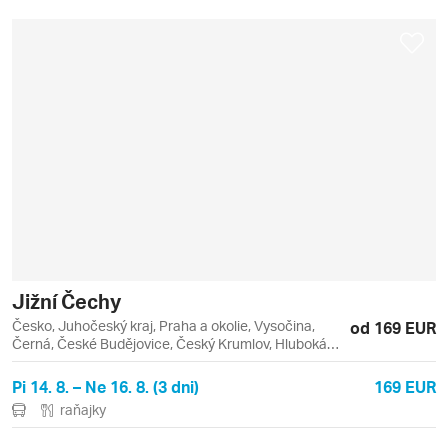
Jižní Čechy
Česko, Juhočeský kraj, Praha a okolie, Vysočina,
od 169 EUR
Černá, České Budějovice, Český Krumlov, Hluboká
nad Vltavou, Jižní Čechy, Praha, Tábor, Třeboň
Pi 14. 8. – Ne 16. 8. (3 dni)
169 EUR
raňajky