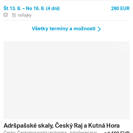
Št 13. 8. – Ne 16. 8. (4 dni)
290 EUR
raňajky
Všetky termíny a možnosti
Adršpašské skaly, Český Raj a Kutná Hora
Česko, Českomoravská vrchovina, Juhočeský kraj,