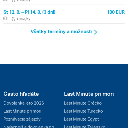
St 12. 8. – Pi 14. 8. (3 dni)
180 EUR
raňajky
Všetky termíny a možnosti
Často hľadáte
Last Minute pri mori
Dovolenka leto 2026
Last Minute Grécko
Last Minute pri mori
Last Minute Turecko
Poznávacie zájazdy
Last Minute Egypt
Najlacnejšia dovolenka pri
Last Minute Taliansko