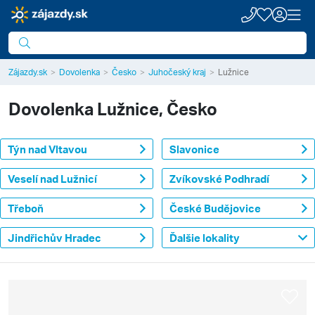
Zájazdy.sk
Dovolenka
Česko
Juhočeský kraj
Lužnice
Dovolenka
Lužnice, Česko
Týn nad Vltavou
Slavonice
Veselí nad Lužnicí
Zvíkovské Podhradí
Třeboň
České Budějovice
Jindřichův Hradec
Ďalšie lokality