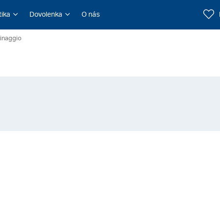
tika
Dovolenka
O nás
inaggio