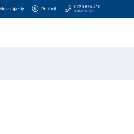
0220 665 410
Moje zájazdy
Prihlásiť
dnes 8–18 h